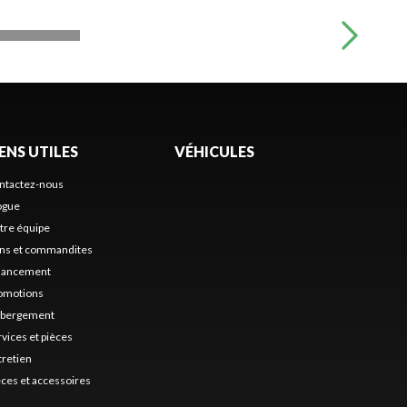
IENS UTILES
VÉHICULES
ntactez-nous
ogue
tre équipe
ns et commandites
nancement
omotions
bergement
rvices et pièces
tretien
èces et accessoires