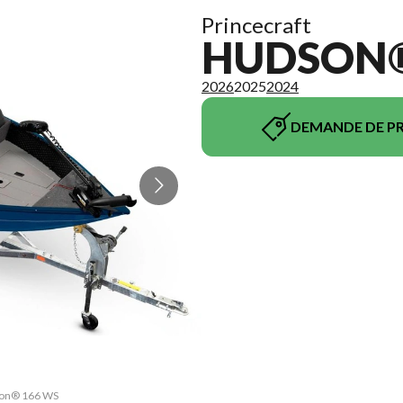
Princecraft
HUDSON®
2026
2025
2024
DEMANDE DE PR
dson® 166 WS
La version 