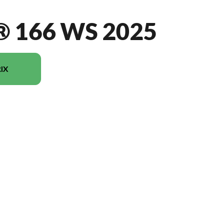
 166 WS 2025
IX
du modèle sur l'image est le Hudson® 166 WS