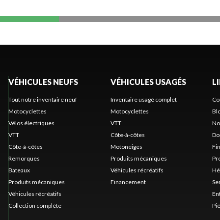
VÉHICULES NEUFS
VÉHICULES USAGÉS
L
Tout notre inventaire neuf
Inventaire usagé complet
Co
Motocyclettes
Motocyclettes
Bl
Vélos électriques
VTT
No
VTT
Côte-à-côtes
Do
Côte-à-côtes
Motoneiges
Fi
Remorques
Produits mécaniques
Pr
Bateaux
Véhicules récréatifs
Hé
Produits mécaniques
Financement
Se
Véhicules récréatifs
En
Collection complète
Pi