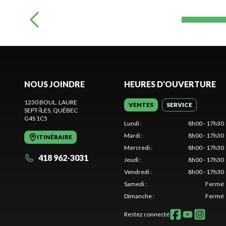
NOUS JOINDRE
HEURES D'OUVERTURE
1230 BOUL. LAURE
VENTES
SERVICE
SEPT-ÎLES
, QUÉBEC
G4S 1C5
Lundi
:
8h00 - 17h30
Mardi
:
8h00 - 17h30
ITINÉRAIRE
Mercredi
:
8h00 - 17h30
418 962-3031
Jeudi
:
8h00 - 17h30
Vendredi
:
8h00 - 17h30
Samedi
:
Fermé
Dimanche
:
Fermé
Restez connecté