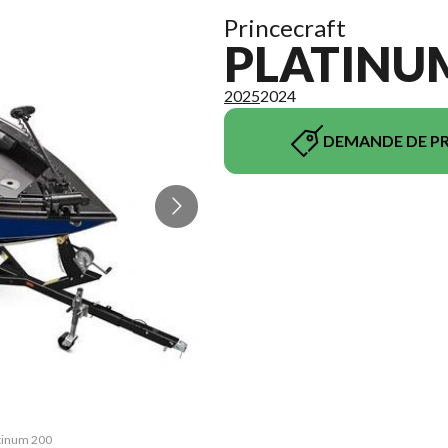
Princecraft
PLATINUM
2025
2024
DEMANDE DE PR
atinum 200
La versio