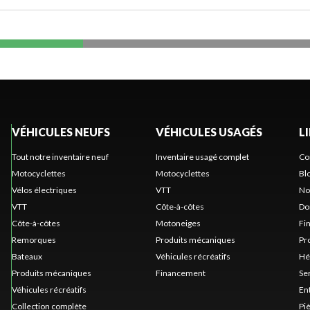
VÉHICULES NEUFS
VÉHICULES USAGÉS
L
Tout notre inventaire neuf
Inventaire usagé complet
Co
Motocyclettes
Motocyclettes
Bl
Vélos électriques
VTT
No
VTT
Côte-à-côtes
Do
Côte-à-côtes
Motoneiges
Fi
Remorques
Produits mécaniques
Pr
Bateaux
Véhicules récréatifs
Hé
Produits mécaniques
Financement
Se
Véhicules récréatifs
En
Collection complète
Pi