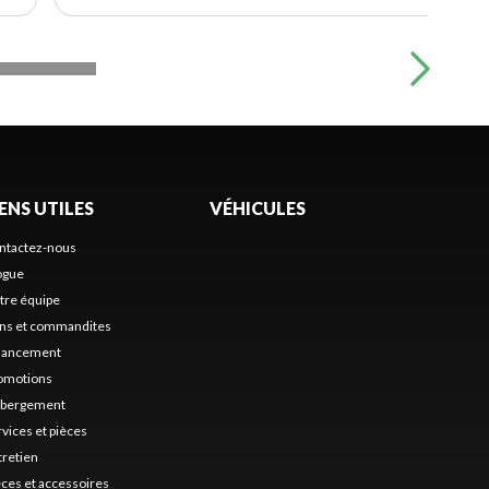
IENS UTILES
VÉHICULES
ntactez-nous
ogue
tre équipe
ns et commandites
nancement
omotions
bergement
rvices et pièces
tretien
èces et accessoires