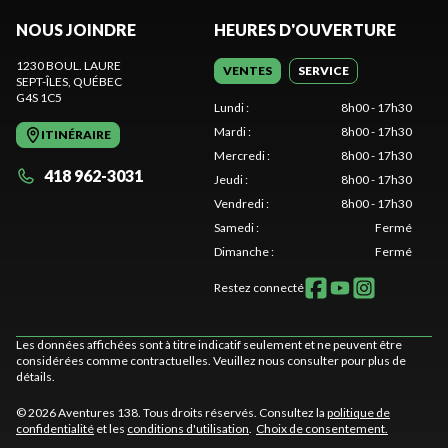
NOUS JOINDRE
HEURES D'OUVERTURE
1230 BOUL. LAURE
VENTES
SERVICE
SEPT-ÎLES
, QUÉBEC
G4S 1C5
Lundi
:
8h00 - 17h30
Mardi
:
8h00 - 17h30
ITINÉRAIRE
Mercredi
:
8h00 - 17h30
418 962-3031
Jeudi
:
8h00 - 17h30
Vendredi
:
8h00 - 17h30
Samedi
:
Fermé
Dimanche
:
Fermé
Restez connecté
Les données affichées sont à titre indicatif seulement et ne peuvent être
considérées comme contractuelles. Veuillez nous consulter pour plus de
détails.
© 2026 Aventures 138. Tous droits réservés. Consultez la
politique de
confidentialité
et les
conditions d'utilisation
.
Choix de consentement.