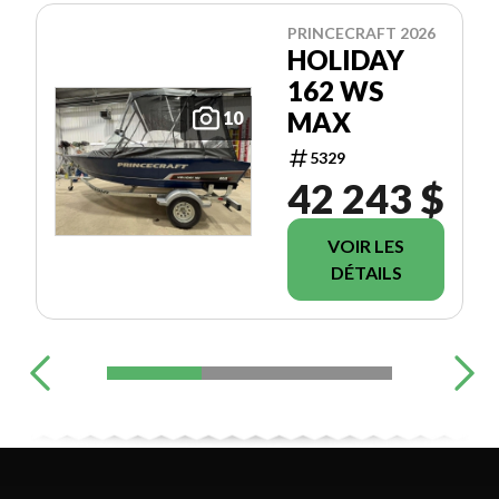
PRINCECRAFT 2026
HOLIDAY
162 WS
MAX
10
5329
42 243 $
VOIR LES
DÉTAILS