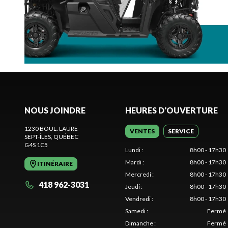
NOUS JOINDRE
HEURES D'OUVERTURE
1230 BOUL. LAURE
VENTES
SERVICE
SEPT-ÎLES
, QUÉBEC
G4S 1C5
Lundi
:
8h00 - 17h30
Mardi
:
8h00 - 17h30
ITINÉRAIRE
Mercredi
:
8h00 - 17h30
418 962-3031
Jeudi
:
8h00 - 17h30
Vendredi
:
8h00 - 17h30
Samedi
:
Fermé
Dimanche
:
Fermé