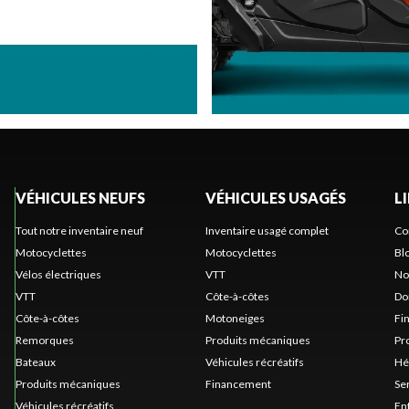
VÉHICULES NEUFS
VÉHICULES USAGÉS
L
Tout notre inventaire neuf
Inventaire usagé complet
Co
Motocyclettes
Motocyclettes
Bl
Vélos électriques
VTT
No
VTT
Côte-à-côtes
Do
Côte-à-côtes
Motoneiges
Fi
Remorques
Produits mécaniques
Pr
Bateaux
Véhicules récréatifs
Hé
Produits mécaniques
Financement
Se
Véhicules récréatifs
En