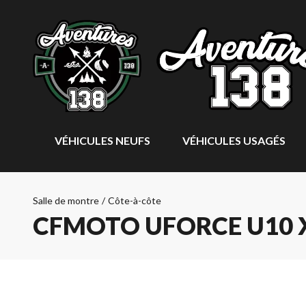
VÉHICULES NEUFS
VÉHICULES USAGÉS
Salle de montre
/
Côte-à-côte
CFMOTO UFORCE U10 X