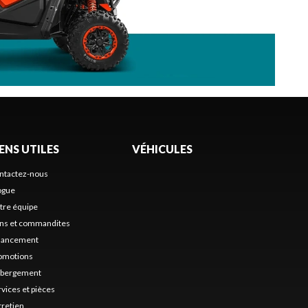
IENS UTILES
VÉHICULES
ntactez-nous
ogue
tre équipe
ns et commandites
nancement
omotions
bergement
rvices et pièces
tretien