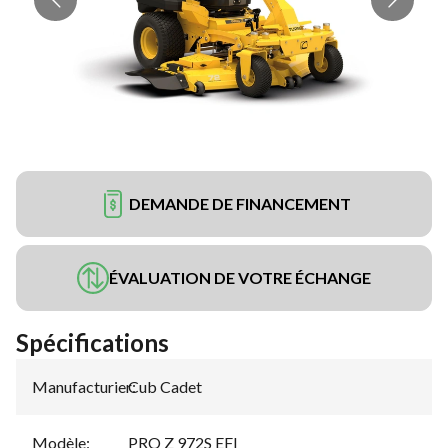
DEMANDE DE FINANCEMENT
ÉVALUATION DE VOTRE ÉCHANGE
Spécifications
Manufacturier
Cub Cadet
:
Modèle
:
PRO Z 972S EFI