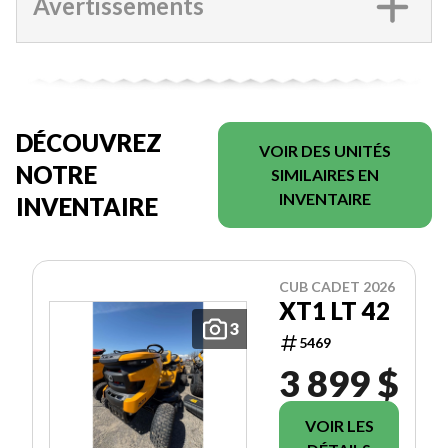
Avertissements
DÉCOUVREZ
VOIR DES UNITÉS
NOTRE
SIMILAIRES EN
INVENTAIRE
INVENTAIRE
CUB CADET 2026
XT1 LT 42
3
5469
3 899 $
VOIR LES