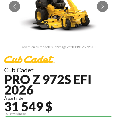
La version du modèle sur l'image est le PRO Z 972S EFI
Cub Cadet
PRO Z 972S EFI
2026
À partir de
31 549 $
Tous frais inclus