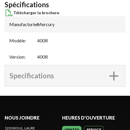
Spécifications
Télécharger la brochure
Manufacturier
Mercury
:
Modèle
:
400R
Version
:
400R
Specifications
NOUS JOINDRE
HEURES D'OUVERTURE
1230 BOUL. LAURE
VENTES
SERVICE