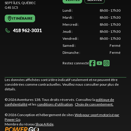
SEPT-ÎLES
, QUÉBEC
G4S 1C5
Lundi
:
8h00 - 17h30
Mardi
:
8h00 - 17h30
ITINÉRAIRE
Mercredi
:
8h00 - 17h30
418 962-3031
Jeudi
:
8h00 - 17h30
Vendredi
:
8h00 - 17h30
Samedi
:
Fermé
Dimanche
:
Fermé
Restez connecté
Les données affichées sont à titre indicatif seulement et ne peuvent être
considérées comme contractuelles. Veuillez nous consulter pour plus de
détails.
© 2026 Aventures 138. Tous droits réservés. Consultez la
politique de
confidentialité
et les
conditions d'utilisation
.
Choix de consentement.
© 2026 Conception et hébergement de sites
Web pour sport motorisé par
Power Go
.
Membre du réseau
Shop A Ride
.