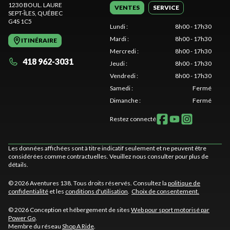
1230 BOUL. LAURE
VENTES
SERVICE
SEPT-ÎLES
, QUÉBEC
G4S 1C5
Lundi
:
8h00 - 17h30
Mardi
:
8h00 - 17h30
ITINÉRAIRE
Mercredi
:
8h00 - 17h30
418 962-3031
Jeudi
:
8h00 - 17h30
Vendredi
:
8h00 - 17h30
Samedi
:
Fermé
Dimanche
:
Fermé
Restez connecté
Les données affichées sont à titre indicatif seulement et ne peuvent être
considérées comme contractuelles. Veuillez nous consulter pour plus de
détails.
© 2026 Aventures 138. Tous droits réservés. Consultez la
politique de
confidentialité
et les
conditions d'utilisation
.
Choix de consentement.
© 2026 Conception et hébergement de sites
Web pour sport motorisé par
Power Go
.
Membre du réseau
Shop A Ride
.