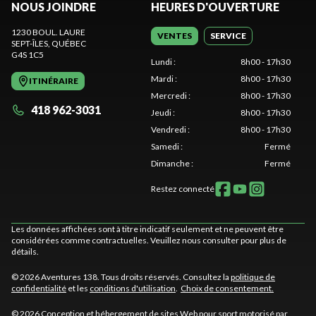
NOUS JOINDRE
HEURES D'OUVERTURE
1230 BOUL. LAURE
VENTES
SERVICE
SEPT-ÎLES
, QUÉBEC
G4S 1C5
Lundi
:
8h00 - 17h30
Mardi
:
8h00 - 17h30
ITINÉRAIRE
Mercredi
:
8h00 - 17h30
418 962-3031
Jeudi
:
8h00 - 17h30
Vendredi
:
8h00 - 17h30
Samedi
:
Fermé
Dimanche
:
Fermé
Restez connecté
Les données affichées sont à titre indicatif seulement et ne peuvent être
considérées comme contractuelles. Veuillez nous consulter pour plus de
détails.
© 2026 Aventures 138. Tous droits réservés. Consultez la
politique de
confidentialité
et les
conditions d'utilisation
.
Choix de consentement.
© 2026 Conception et hébergement de sites
Web pour sport motorisé par