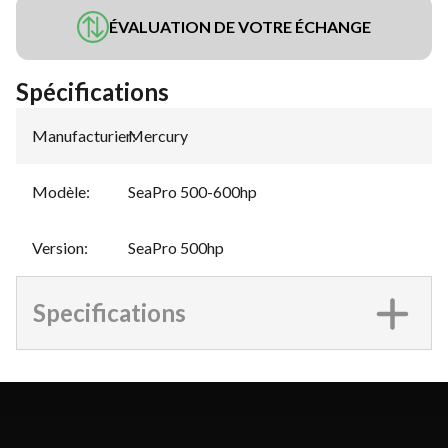
ÉVALUATION DE VOTRE ÉCHANGE
Spécifications
Manufacturier
Mercury
:
Modèle
:
SeaPro 500-600hp
Version
:
SeaPro 500hp
Specifications