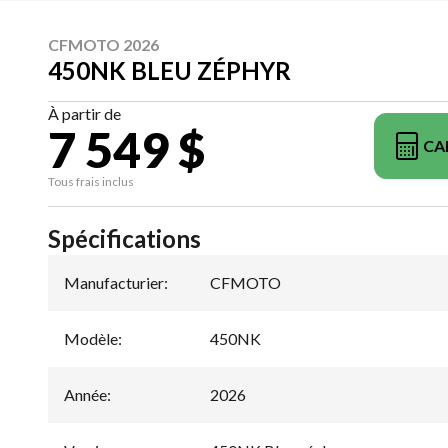
CFMOTO 2026
450NK BLEU ZÉPHYR
À partir de
7 549 $
CA
Tous frais inclus
Spécifications
Manufacturier
:
CFMOTO
Modèle
:
450NK
Année
:
2026