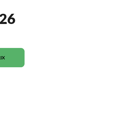
26
IX
u modèle sur l'image est le 450NK Bleu zéphyr