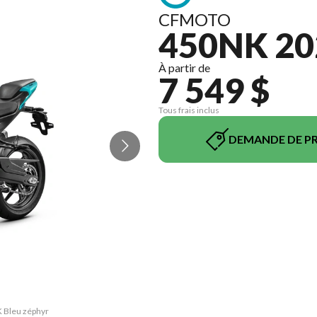
CFMOTO
450NK 20
À partir de
7 549 $
Tous frais inclus
DEMANDE DE PR
K Bleu zéphyr
La version d