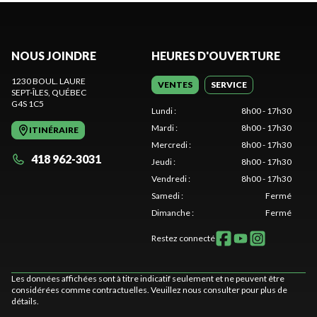
NOUS JOINDRE
HEURES D'OUVERTURE
1230 BOUL. LAURE
VENTES
SERVICE
SEPT-ÎLES
, QUÉBEC
G4S 1C5
Lundi
:
8h00 - 17h30
Mardi
:
8h00 - 17h30
ITINÉRAIRE
Mercredi
:
8h00 - 17h30
418 962-3031
Jeudi
:
8h00 - 17h30
Vendredi
:
8h00 - 17h30
Samedi
:
Fermé
Dimanche
:
Fermé
Restez connecté
Les données affichées sont à titre indicatif seulement et ne peuvent être
considérées comme contractuelles. Veuillez nous consulter pour plus de
détails.