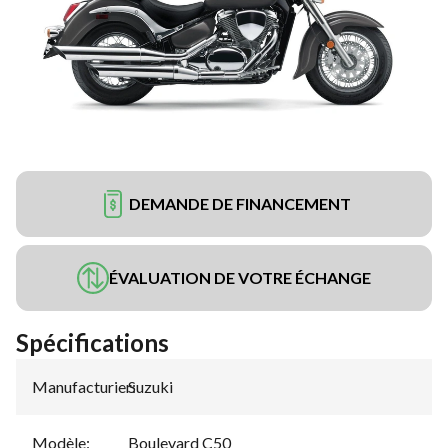
DEMANDE DE FINANCEMENT
ÉVALUATION DE VOTRE ÉCHANGE
Spécifications
Manufacturier
Suzuki
:
Modèle
:
Boulevard C50