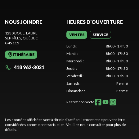
NOUS JOINDRE
HEURES D'OUVERTURE
1230 BOUL. LAURE
VENTES
SERVICE
SEPT-ÎLES
, QUÉBEC
G4S 1C5
Lundi
:
8h00 - 17h30
Mardi
:
8h00 - 17h30
ITINÉRAIRE
Mercredi
:
8h00 - 17h30
418 962-3031
Jeudi
:
8h00 - 17h30
Vendredi
:
8h00 - 17h30
Samedi
:
Fermé
Dimanche
:
Fermé
Restez connecté
Les données affichées sont à titre indicatif seulement et ne peuvent être
considérées comme contractuelles. Veuillez nous consulter pour plus de
détails.