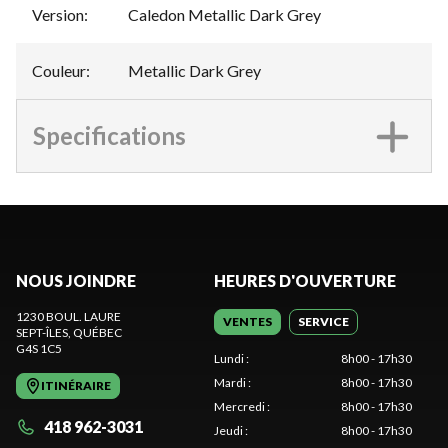
Version
:
Caledon Metallic Dark Grey
Couleur
:
Metallic Dark Grey
Specifications
NOUS JOINDRE
HEURES D'OUVERTURE
1230 BOUL. LAURE
VENTES
SERVICE
SEPT-ÎLES
, QUÉBEC
G4S 1C5
Lundi
:
8h00 - 17h30
Mardi
:
8h00 - 17h30
ITINÉRAIRE
Mercredi
:
8h00 - 17h30
418 962-3031
Jeudi
:
8h00 - 17h30