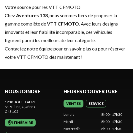
Votre source pour les VTT CFMOTO
Chez
Aventures 138
, nous sommes fiers de proposer la
gamme complète de
VTT CFMOTO
. Avec leurs designs
innovants et leur fiabilité incomparable, ces véhicules
figurent parmi les meilleurs de leur catégorie.
Contactez notre équipe
pour en savoir plus ou pour réserver
votre VTT CFMOTO dès maintenant !
NOUS JOINDRE
HEURES D'OUVERTURE
1230 BOUL. LAURE
VENTES
SERVICE
SEPT-ÎLES
, QUÉBEC
G4S 1C5
Lundi
:
8h00 - 17h30
Mardi
:
8h00 - 17h30
ITINÉRAIRE
Mercredi
:
8h00 - 17h30