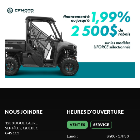
NOUS JOINDRE
HEURES D'OUVERTURE
1230 BOUL. LAURE
VENTES
SERVICE
SEPT-ÎLES
, QUÉBEC
G4S 1C5
Lundi
:
8h00 - 17h30