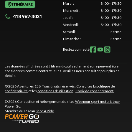
Mardi
:
8h00 - 17h30
ITINÉRAIRE
Mercredi
:
8h00 - 17h30
418 962-3031
Jeudi
:
8h00 - 17h30
Vendredi
:
8h00 - 17h30
Samedi
:
Fermé
Dimanche
:
Fermé
Restez connecté
Les données affichées sont à titre indicatif seulement et ne peuvent être
considérées comme contractuelles. Veuillez nous consulter pour plus de
détails.
© 2026 Aventures 138. Tous droits réservés. Consultez la
politique de
confidentialité
et les
conditions d'utilisation
.
Choix de consentement.
© 2026 Conception et hébergement de sites
Web pour sport motorisé par
Power Go
.
Membre du réseau
Shop A Ride
.