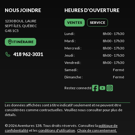
NOUS JOINDRE
HEURES D'OUVERTURE
1230 BOUL. LAURE
VENTES
SERVICE
SEPT-ÎLES
, QUÉBEC
G4S 1C5
Lundi
:
8h00 - 17h30
Mardi
:
8h00 - 17h30
ITINÉRAIRE
Mercredi
:
8h00 - 17h30
418 962-3031
Jeudi
:
8h00 - 17h30
Vendredi
:
8h00 - 17h30
Samedi
:
Fermé
Dimanche
:
Fermé
Restez connecté
Les données affichées sont à titre indicatif seulement et ne peuvent être
considérées comme contractuelles. Veuillez nous consulter pour plus de
détails.
© 2026 Aventures 138. Tous droits réservés. Consultez la
politique de
confidentialité
et les
conditions d'utilisation
.
Choix de consentement.