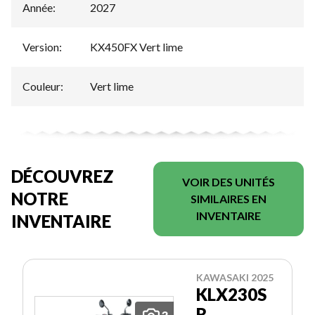
Année
:
2027
Version
:
KX450FX Vert lime
Couleur
:
Vert lime
DÉCOUVREZ
VOIR DES UNITÉS
NOTRE
SIMILAIRES EN
INVENTAIRE
INVENTAIRE
KAWASAKI 2025
KLX230S
R