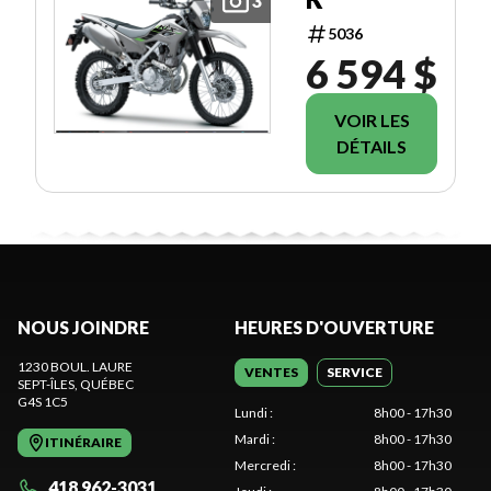
3
5036
6 594 $
VOIR LES
DÉTAILS
NOUS JOINDRE
HEURES D'OUVERTURE
1230 BOUL. LAURE
VENTES
SERVICE
SEPT-ÎLES
, QUÉBEC
G4S 1C5
Lundi
:
8h00 - 17h30
Mardi
:
8h00 - 17h30
ITINÉRAIRE
Mercredi
:
8h00 - 17h30
418 962-3031