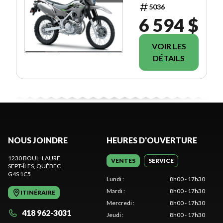
5036
6 594 $
VOIR LES
DÉTAILS
NOUS JOINDRE
HEURES D'OUVERTURE
1230 BOUL. LAURE
VENTES
SERVICE
SEPT-ÎLES
, QUÉBEC
G4S 1C5
Lundi
:
8h00 - 17h30
Mardi
:
8h00 - 17h30
ITINÉRAIRE
Mercredi
:
8h00 - 17h30
418 962-3031
Jeudi
:
8h00 - 17h30