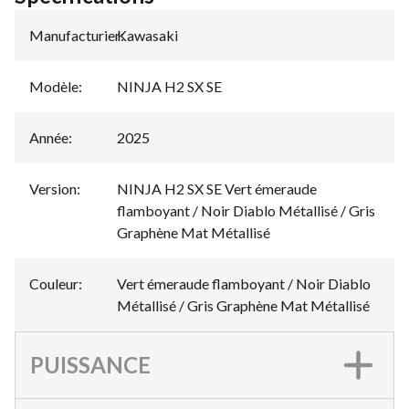
Manufacturier
Kawasaki
:
Modèle
:
NINJA H2 SX SE
Année
:
2025
Version
:
NINJA H2 SX SE Vert émeraude
flamboyant / Noir Diablo Métallisé / Gris
Graphène Mat Métallisé
Couleur
:
Vert émeraude flamboyant / Noir Diablo
Métallisé / Gris Graphène Mat Métallisé
PUISSANCE