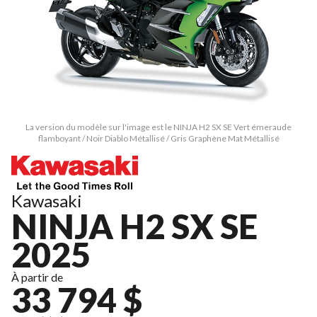
La version du modèle sur l'image est le NINJA H2 SX SE Vert émeraude
flamboyant / Noir Diablo Métallisé / Gris Graphène Mat Métallisé
Kawasaki
NINJA H2 SX SE
2025
À partir de
33 794 $