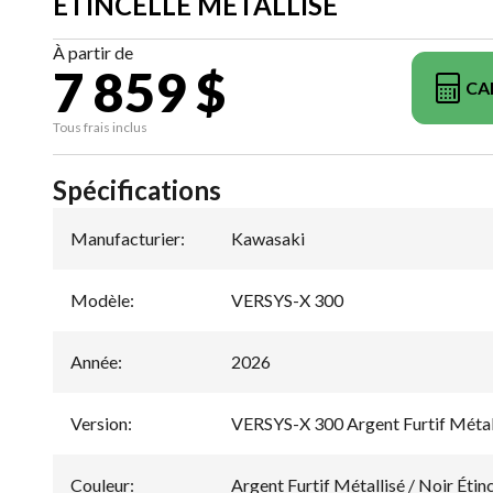
ÉTINCELLE MÉTALLISÉ
À partir de
7 859 $
CA
Tous frais inclus
Spécifications
Manufacturier
:
Kawasaki
Modèle
:
VERSYS-X 300
Année
:
2026
Version
:
VERSYS-X 300 Argent Furtif Métalli
Couleur
:
Argent Furtif Métallisé / Noir Étin