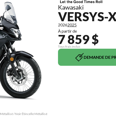
Kawasaki
VERSYS-X
2026
2025
À partir de
7 859 $
Tous frais inclus
DEMANDE DE PR
étallisé / Noir Étincelle Métallisé