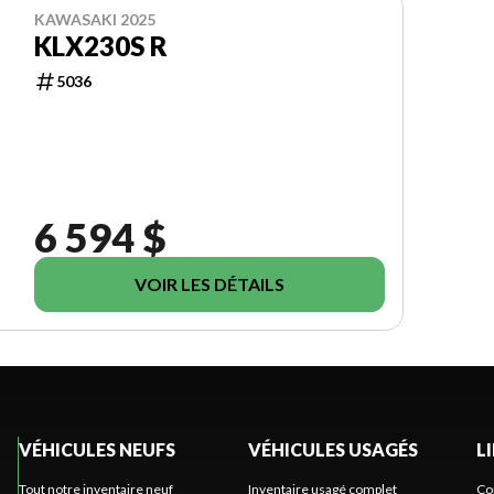
KAWASAKI 2025
KLX230S R
5036
6 594 $
VOIR LES DÉTAILS
VÉHICULES NEUFS
VÉHICULES USAGÉS
L
Tout notre inventaire neuf
Inventaire usagé complet
Co