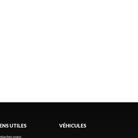
IENS UTILES
VÉHICULES
ntactez-nous