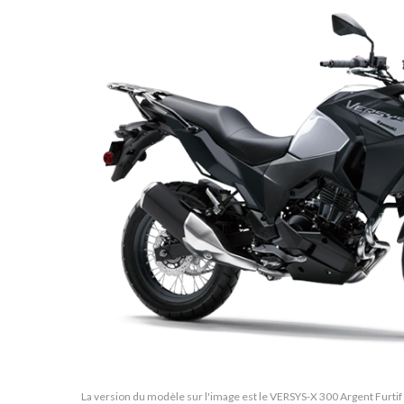
La version du modèle sur l'image est le VERSYS-X 300 Argent Furtif M