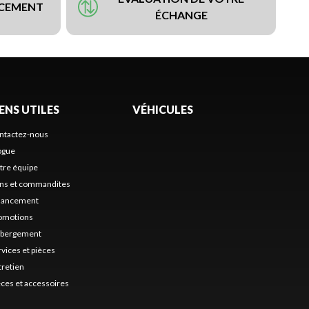
NCEMENT
ÉCHANGE
IENS UTILES
VÉHICULES
ntactez-nous
ogue
tre équipe
ns et commandites
nancement
omotions
bergement
rvices et pièces
tretien
èces et accessoires