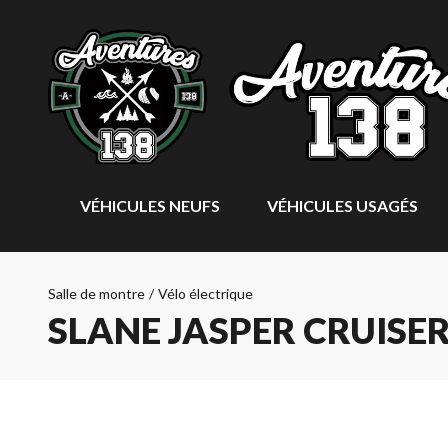
VÉHICULES NEUFS
VÉHICULES USAGÉS
Salle de montre
/
Vélo électrique
SLANE JASPER CRUISE