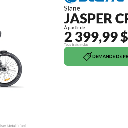
Slane
JASPER C
À partir de
2 399,99 $
Tous frais inclus
DEMANDE DE PR
iser Metallic Red