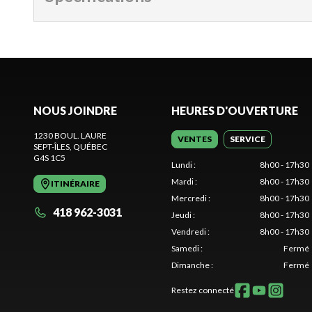
NOUS JOINDRE
HEURES D'OUVERTURE
1230 BOUL. LAURE
VENTES
SERVICE
SEPT-ÎLES
, QUÉBEC
G4S 1C5
Lundi
:
8h00 - 17h30
Mardi
:
8h00 - 17h30
ITINÉRAIRE
Mercredi
:
8h00 - 17h30
418 962-3031
Jeudi
:
8h00 - 17h30
Vendredi
:
8h00 - 17h30
Samedi
:
Fermé
Dimanche
:
Fermé
Restez connecté