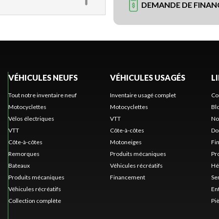
DEMANDE DE FINA
VÉHICULES NEUFS
VÉHICULES USAGÉS
L
Tout notre inventaire neuf
Inventaire usagé complet
Co
Motocyclettes
Motocyclettes
Bl
Vélos électriques
VTT
No
VTT
Côte-à-côtes
Do
Côte-à-côtes
Motoneiges
Fi
Remorques
Produits mécaniques
Pr
Bateaux
Véhicules récréatifs
Hé
Produits mécaniques
Financement
Se
Véhicules récréatifs
En
Collection complète
Pi