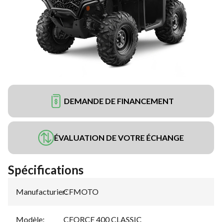
DEMANDE DE FINANCEMENT
ÉVALUATION DE VOTRE ÉCHANGE
Spécifications
Manufacturier
CFMOTO
:
Modèle
:
CFORCE 400 CLASSIC